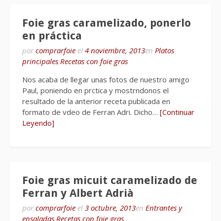
Foie gras caramelizado, ponerlo
en práctica
por
comprarfoie
el
4 noviembre, 2013
en
Platos
principales
,
Recetas con foie gras
Nos acaba de llegar unas fotos de nuestro amigo
Paul, poniendo en prctica y mostrndonos el
resultado de la anterior receta publicada en
formato de vdeo de Ferran Adri. Dicho…
[Continuar
Leyendo]
Foie gras micuit caramelizado de
Ferran y Albert Adrià
por
comprarfoie
el
3 octubre, 2013
en
Entrantes y
ensaladas
,
Recetas con foie gras