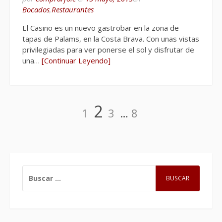
Bocados
,
Restaurantes
El Casino es un nuevo gastrobar en la zona de
tapas de Palams, en la Costa Brava. Con unas vistas
privilegiadas para ver ponerse el sol y disfrutar de
una…
[Continuar Leyendo]
Navegación
Página
Página
Página
Página
2
1
3
…
8
de
entradas
BUSCAR: