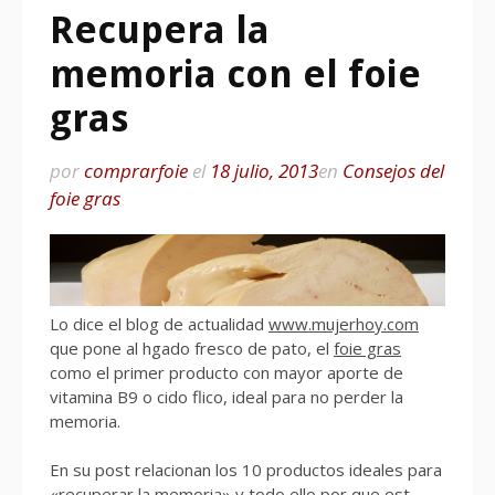
Recupera la
memoria con el foie
gras
por
comprarfoie
el
18 julio, 2013
en
Consejos del
foie gras
Lo dice el blog de actualidad
www.mujerhoy.com
que pone al hgado fresco de pato, el
foie gras
como el primer producto con mayor aporte de
vitamina B9 o cido flico, ideal para no perder la
memoria.
En su post relacionan los 10 productos ideales para
«recuperar la memoria» y todo ello por que est