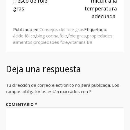
fresco de foie
micuit a la
gras
temperatura
adecuada
Publicado en
Consejos del foie gras
Etiquetado:
ácido fólico
,
blog cocina
,
foie
,
foie gras
,
propiedades
alimentos
,
propiedades foie
,
vitamina B9
Deja una respuesta
Tu dirección de correo electrónico no será publicada.
Los
campos obligatorios están marcados con
*
COMENTARIO
*