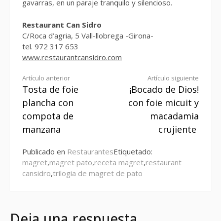
gavarras, en un paraje tranquilo y silencioso.
Restaurant Can Sidro
C/Roca d’agria, 5 Vall-llobrega -Girona-
tel. 972 317 653
www.restaurantcansidro.com
Seguir
Artículo anterior
Artículo siguiente
Tosta de foie
¡Bocado de Dios!
leyendo
plancha con
con foie micuit y
compota de
macadamia
manzana
crujiente
Publicado en
Restaurantes
Etiquetado:
magret
,
magret pato
,
receta magret
,
restaurant
cansidro
,
trilogia de magret de pato
Deja una respuesta