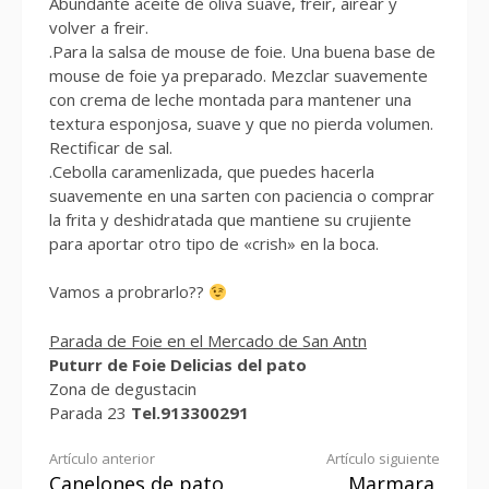
Abundante aceite de oliva suave, freir, airear y
volver a freir.
.Para la salsa de mouse de foie. Una buena base de
mouse de foie ya preparado. Mezclar suavemente
con crema de leche montada para mantener una
textura esponjosa, suave y que no pierda volumen.
Rectificar de sal.
.Cebolla caramenlizada, que puedes hacerla
suavemente en una sarten con paciencia o comprar
la frita y deshidratada que mantiene su crujiente
para aportar otro tipo de «crish» en la boca.
Vamos a probrarlo??
Parada de Foie en el Mercado de San Antn
Puturr de Foie Delicias del pato
Zona de degustacin
Parada 23
Tel.913300291
Seguir
Artículo anterior
Artículo siguiente
Canelones de pato
Marmara,