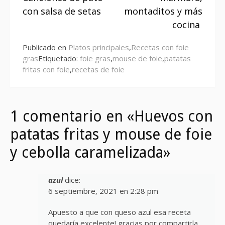
leyendo
con salsa de setas
montaditos y más
cocina
Publicado en
Platos principales
,
Recetas con foie
gras
Etiquetado:
foie gras
,
mouse de foie
,
patatas
fritas con foie
,
recetas de foie
1 comentario en «Huevos con
patatas fritas y mouse de foie
y cebolla caramelizada»
azul
dice:
6 septiembre, 2021 en 2:28 pm
Apuesto a que con queso azul esa receta
quedaría excelente! gracias por compartirla.