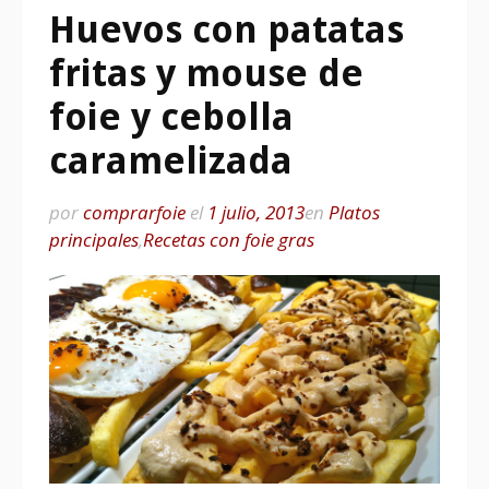
Huevos con patatas
fritas y mouse de
foie y cebolla
caramelizada
por
comprarfoie
el
1 julio, 2013
en
Platos
principales
,
Recetas con foie gras