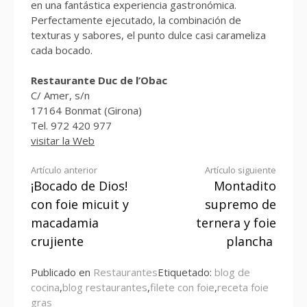
en una fantástica experiencia gastronómica.
Perfectamente ejecutado, la combinación de
texturas y sabores, el punto dulce casi carameliza
cada bocado.
Restaurante Duc de l’Obac
C/ Amer, s/n
17164 Bonmat (Girona)
Tel. 972 420 977
visitar la
Web
Seguir
Artículo anterior
Artículo siguiente
¡Bocado de Dios!
Montadito
leyendo
con foie micuit y
supremo de
macadamia
ternera y foie
crujiente
plancha
Publicado en
Restaurantes
Etiquetado:
blog de
cocina
,
blog restaurantes
,
filete con foie
,
receta foie
gras