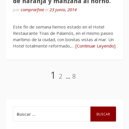
de naranja y manzana al horno.
por
comprarfoie
el
23 junio, 2014
Este fin de semana hemos estado en el Hotel
Restaurante Trias de Palamós, en el mismo paseo
marítimo de la ciudad, con bonitas vistas al mar. Un
Hotel totalmente reformado,…
[Continuar Leyendo]
Navegación
Página
Página
Página
1
2
…
8
de
entradas
BUSCAR: