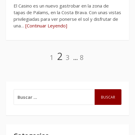
El Casino es un nuevo gastrobar en la zona de
tapas de Palams, en la Costa Brava. Con unas vistas
privilegiadas para ver ponerse el sol y disfrutar de
una…
[Continuar Leyendo]
Navegación
Página
Página
Página
Página
2
1
3
…
8
de
entradas
BUSCAR: