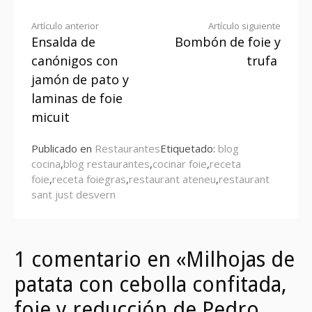
Seguir
Artículo anterior
Artículo siguiente
Ensalda de
Bombón de foie y
leyendo
canónigos con
trufa
jamón de pato y
laminas de foie
micuit
Publicado en
Restaurantes
Etiquetado:
blog
cocina
,
blog restaurantes
,
cocinar foie
,
receta
foie
,
receta foiegras
,
restaurant ateneu
,
restaurant
sant just desvern
1 comentario en «Milhojas de
patata con cebolla confitada,
foie y reducción de Pedro