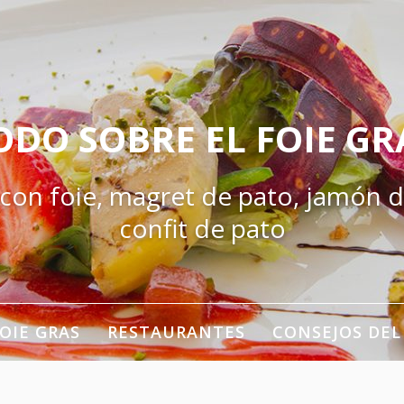
ODO SOBRE EL FOIE GR
 con foie, magret de pato, jamón d
confit de pato
OIE GRAS
RESTAURANTES
CONSEJOS DEL