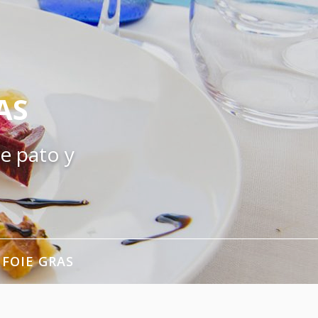
AS
e pato y
 FOIE GRAS