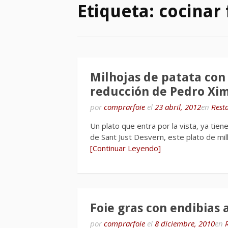
Etiqueta:
cocinar 
Milhojas de patata con 
reducción de Pedro Xi
por
comprarfoie
el
23 abril, 2012
en
Rest
Un plato que entra por la vista, ya tie
de Sant Just Desvern, este plato de mi
[Continuar Leyendo]
Foie gras con endibias 
por
comprarfoie
el
8 diciembre, 2010
en