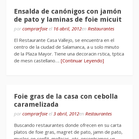
Ensalda de canónigos con jamón
de pato y laminas de foie micuit
por
comprarfoie
el
16 abril, 2012
en
Restaurantes
El Restaurante Casa Vallejo, se encuentra en el
centro de la ciudad de Salamanca, a u solo minuto
de la Plaza Mayor. Tiene una decoracin rstica, tptica
de mesn castellano….
[Continuar Leyendo]
Foie gras de la casa con cebolla
caramelizada
por
comprarfoie
el
3 abril, 2012
en
Restaurantes
Buscando restaurantes donde ofrecen en su carta
platos de foie gras, magret de pato, jamn de pato,
muslos en confit, mollejas, etc. encontramos un