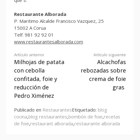
que s.
Restaurante Alborada
P. Maritimo Alcalde Francisco Vazquez, 25
15002 A Corua
Telf. 981 92 92 01
www.restaurantesalborada.com
Seguir
Artículo anterior
Artículo siguiente
Milhojas de patata
Alcachofas
leyendo
con cebolla
rebozadas sobre
confitada, foie y
crema de foie
reducción de
gras
Pedro Ximénez
Publicado en
Restaurantes
Etiquetado:
blog
cocina
,
blog restaurantes
,
bombón de foie
,
recetas
de foie
,
restaurant alborada
,
restaurante alborada