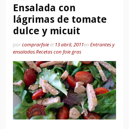
Ensalada con
lágrimas de tomate
dulce y micuit
por
comprarfoie
el
13 abril, 2011
en
Entrantes y
ensaladas
,
Recetas con foie gras