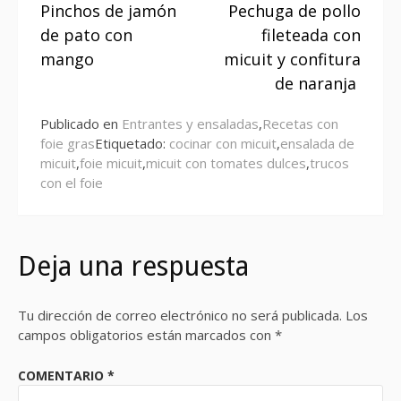
Pinchos de jamón
Pechuga de pollo
leyendo
de pato con
fileteada con
mango
micuit y confitura
de naranja
Publicado en
Entrantes y ensaladas
,
Recetas con
foie gras
Etiquetado:
cocinar con micuit
,
ensalada de
micuit
,
foie micuit
,
micuit con tomates dulces
,
trucos
con el foie
Deja una respuesta
Tu dirección de correo electrónico no será publicada.
Los
campos obligatorios están marcados con
*
COMENTARIO
*