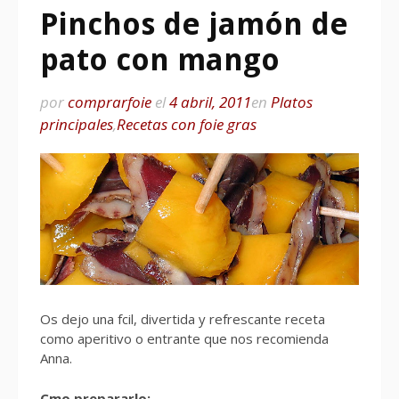
Pinchos de jamón de
pato con mango
por
comprarfoie
el
4 abril, 2011
en
Platos
principales
,
Recetas con foie gras
Os dejo una fcil, divertida y refrescante receta
como aperitivo o entrante que nos recomienda
Anna.
Cmo prepararlo: