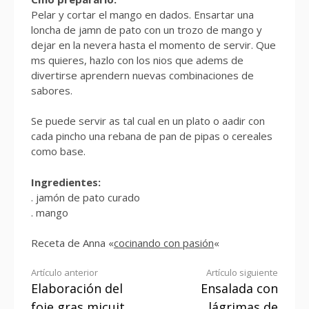
Pelar y cortar el mango en dados. Ensartar una
loncha de jamn de pato con un trozo de mango y
dejar en la nevera hasta el momento de servir. Que
ms quieres, hazlo con los nios que adems de
divertirse aprendern nuevas combinaciones de
sabores.
Se puede servir as tal cual en un plato o aadir con
cada pincho una rebana de pan de pipas o cereales
como base.
Ingredientes:
. jamón de pato curado
. mango
Receta de Anna «
cocinando con pasión
«
Seguir
Artículo anterior
Artículo siguiente
Elaboración del
Ensalada con
leyendo
foie gras micuit
lágrimas de