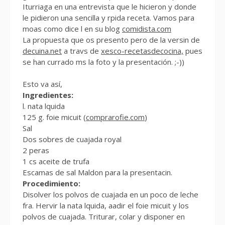
Iturriaga en una entrevista que le hicieron y donde
le pidieron una sencilla y rpida receta. Vamos para
moas como dice l en su blog
comidista.com
La propuesta que os presento pero de la versin de
decuina.net
a travs de
xesco-recetasdecocina,
pues
se han currado ms la foto y la presentación. ;-))
Esto va así,
Ingredientes:
l. nata lquida
125 g. foie micuit (
comprarofie.com
)
Sal
Dos sobres de cuajada royal
2 peras
1 cs aceite de trufa
Escamas de sal Maldon para la presentacin.
Procedimiento:
Disolver los polvos de cuajada en un poco de leche
fra. Hervir la nata lquida, aadir el foie micuit y los
polvos de cuajada. Triturar, colar y disponer en