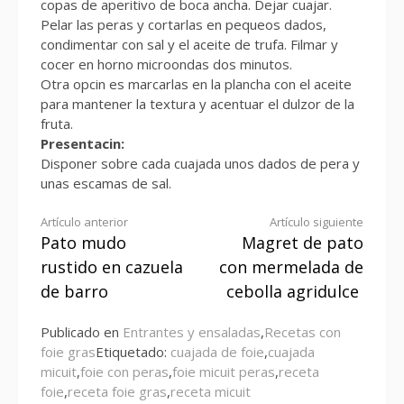
copas de aperitivo de boca ancha. Dejar cuajar.
Pelar las peras y cortarlas en pequeos dados,
condimentar con sal y el aceite de trufa. Filmar y
cocer en horno microondas dos minutos.
Otra opcin es marcarlas en la plancha con el aceite
para mantener la textura y acentuar el dulzor de la
fruta.
Presentacin:
Disponer sobre cada cuajada unos dados de pera y
unas escamas de sal.
Seguir
Artículo anterior
Artículo siguiente
Pato mudo
Magret de pato
leyendo
rustido en cazuela
con mermelada de
de barro
cebolla agridulce
Publicado en
Entrantes y ensaladas
,
Recetas con
foie gras
Etiquetado:
cuajada de foie
,
cuajada
micuit
,
foie con peras
,
foie micuit peras
,
receta
foie
,
receta foie gras
,
receta micuit