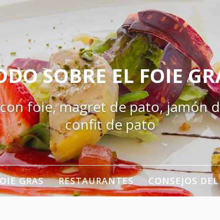
ODO SOBRE EL FOIE GR
 con foie, magret de pato, jamón d
confit de pato
OIE GRAS
RESTAURANTES
CONSEJOS DEL