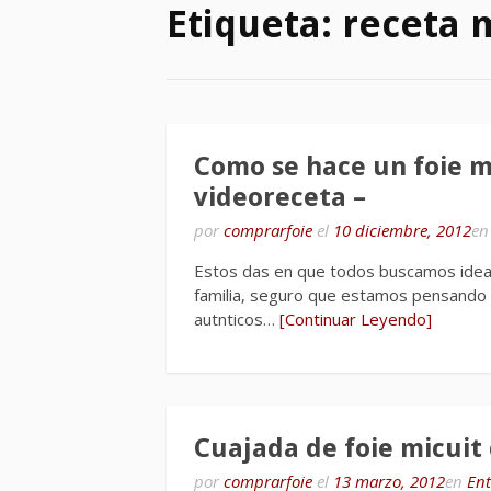
Etiqueta:
receta 
Como se hace un foie m
videoreceta –
por
comprarfoie
el
10 diciembre, 2012
e
Estos das en que todos buscamos ideas
familia, seguro que estamos pensando
autnticos…
[Continuar Leyendo]
Cuajada de foie micuit
por
comprarfoie
el
13 marzo, 2012
en
Ent