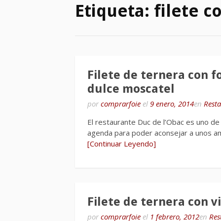
Etiqueta:
filete c
Filete de ternera con fo
dulce moscatel
por
comprarfoie
el
9 enero, 2014
en
Rest
El restaurante Duc de l’Obac es uno de
agenda para poder aconsejar a unos am
[Continuar Leyendo]
Filete de ternera con v
por
comprarfoie
el
1 febrero, 2012
en
Res