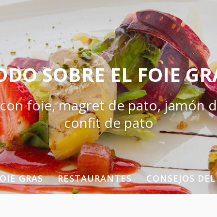
ODO SOBRE EL FOIE GR
 con foie, magret de pato, jamón d
confit de pato
OIE GRAS
RESTAURANTES
CONSEJOS DEL