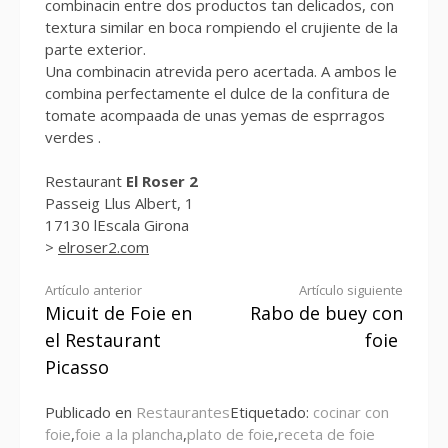
combinacin entre dos productos tan delicados, con
textura similar en boca rompiendo el crujiente de la
parte exterior.
Una combinacin atrevida pero acertada. A ambos le
combina perfectamente el dulce de la confitura de
tomate acompaada de unas yemas de esprragos
verdes .
Restaurant
El Roser 2
Passeig Llus Albert, 1
17130 lEscala Girona
>
elroser2.com
Seguir
Artículo anterior
Artículo siguiente
Micuit de Foie en
Rabo de buey con
leyendo
el Restaurant
foie
Picasso
Publicado en
Restaurantes
Etiquetado:
cocinar con
foie
,
foie a la plancha
,
plato de foie
,
receta de foie