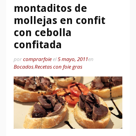
montaditos de
mollejas en confit
con cebolla
confitada
por
comprarfoie
el
5 mayo, 2011
en
Bocados
,
Recetas con foie gras