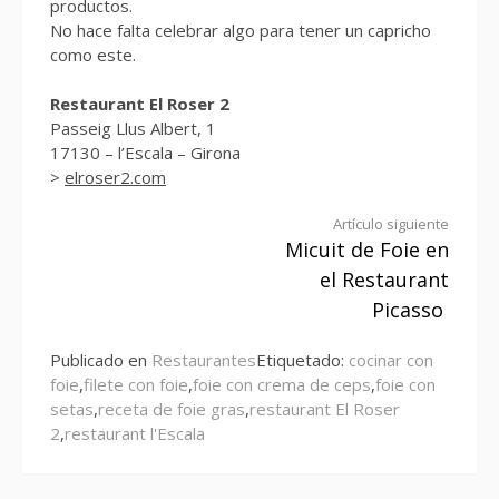
productos.
No hace falta celebrar algo para tener un capricho
como este.
Restaurant El Roser 2
Passeig Llus Albert, 1
17130 – l’Escala – Girona
>
elroser2.com
Seguir
Artículo siguiente
Micuit de Foie en
leyendo
el Restaurant
Picasso
Publicado en
Restaurantes
Etiquetado:
cocinar con
foie
,
filete con foie
,
foie con crema de ceps
,
foie con
setas
,
receta de foie gras
,
restaurant El Roser
2
,
restaurant l'Escala