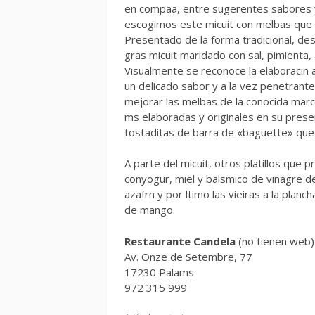
en compaa, entre sugerentes sabores y 
escogimos este micuit con melbas que 
Presentado de la forma tradicional, de
gras micuit maridado con sal, pimienta,
Visualmente se reconoce la elaboracin a
un delicado sabor y a la vez penetrante
mejorar las melbas de la conocida mar
ms elaboradas y originales en su presen
tostaditas de barra de «baguette» que 
A parte del micuit, otros platillos qu
conyogur, miel y balsmico de vinagre d
azafrn y por ltimo las vieiras a la plan
de mango.
Restaurante Candela
(no tienen web)
Av. Onze de Setembre, 77
17230 Palams
972 315 999