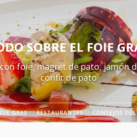
ODO SOBRE EL FOIE GR
 con foie, magret de pato, jamón d
confit de pato
OIE GRAS
RESTAURANTES
CONSEJOS DEL