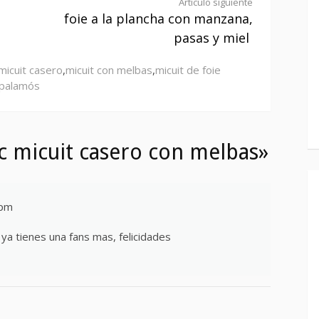
Artículo siguiente
foie a la plancha con manzana,
pasas y miel
micuit casero
,
micuit con melbas
,
micuit de foie
 palamós
c micuit casero con melbas»
 pm
a tienes una fans mas, felicidades