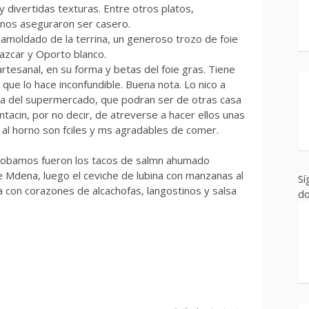
divertidas texturas. Entre otros platos,
nos aseguraron ser casero.
samoldado de la terrina, un generoso trozo de foie
 azcar y Oporto blanco.
rtesanal, en su forma y betas del foie gras. Tiene
 que lo hace inconfundible. Buena nota. Lo nico a
ca del supermercado, que podran ser de otras casa
tacin, por no decir, de atreverse a hacer ellos unas
al horno son fciles y ms agradables de comer.
e probamos fueron los tacos de salmn ahumado
e Mdena, luego el ceviche de lubina con manzanas al
Sí
cha con corazones de alcachofas, langostinos y salsa
do