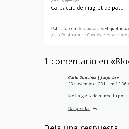
Seguir
Artículo anterior
Carpaccio de magret de pato
leyendo
Publicado en
Restaurantes
Etiquetado:
gras
,
Restaurante Candela
,
restaurante
1 comentario en «Blo
Carla Sanchez | forja
dice:
29 noviembre, 2011 en 12:06
Me ha gustado mucho tu post, y
Responder
Deja una respuesta