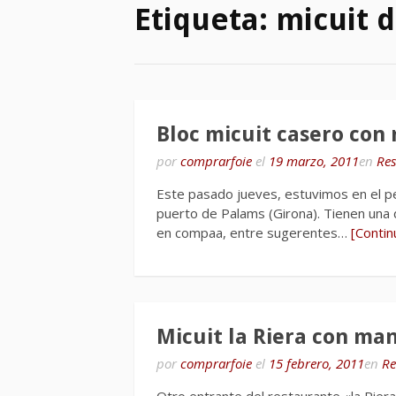
Etiqueta:
micuit d
Bloc micuit casero con
por
comprarfoie
el
19 marzo, 2011
en
Res
Este pasado jueves, estuvimos en el p
puerto de Palams (Girona). Tienen una 
en compaa, entre sugerentes…
[Conti
Micuit la Riera con ma
por
comprarfoie
el
15 febrero, 2011
en
Re
Otro entrante del restaurante «la Riera»