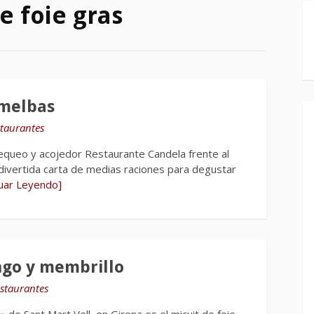
e foie gras
 melbas
taurantes
equeo y acojedor Restaurante Candela frente al
divertida carta de medias raciones para degustar
nuar Leyendo]
ngo y membrillo
staurantes
 de Sant Mart Vell, en Girona es el micuit de foie