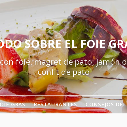
ODO SOBRE EL FOIE GR
 con foie, magret de pato, jamón d
confit de pato
OIE GRAS
RESTAURANTES
CONSEJOS DEL