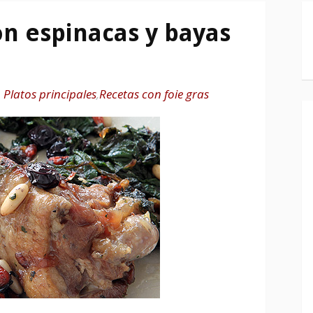
on espinacas y bayas
n
Platos principales
,
Recetas con foie gras