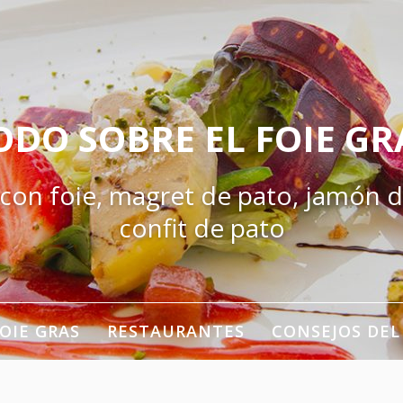
ODO SOBRE EL FOIE GR
 con foie, magret de pato, jamón d
confit de pato
OIE GRAS
RESTAURANTES
CONSEJOS DEL