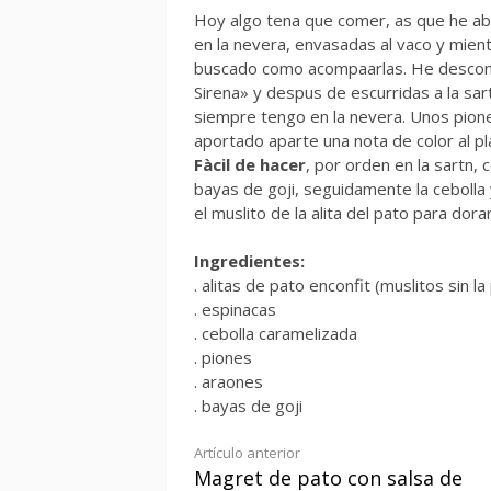
Hoy algo tena que comer, as que he abi
en la nevera, envasadas al vaco y mie
buscado como acompaarlas. He descong
Sirena» y despus de escurridas a la sa
siempre tengo en la nevera. Unos pione
aportado aparte una nota de color al pl
Fàcil de hacer
, por orden en la sartn, 
bayas de goji, seguidamente la cebolla
el muslito de la alita del pato para dora
Ingredientes:
. alitas de pato enconfit (muslitos sin la
. espinacas
. cebolla caramelizada
. piones
. araones
. bayas de goji
Seguir
Artículo anterior
Magret de pato con salsa de