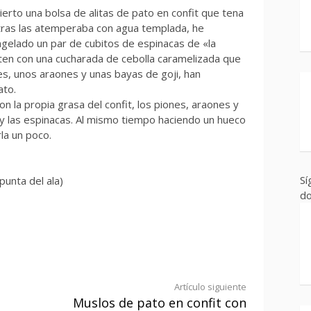
erto una bolsa de alitas de pato en confit que tena
ntras las atemperaba con agua templada, he
elado un par de cubitos de espinacas de «la
rten con una cucharada de cebolla caramelizada que
s, unos araones y unas bayas de goji, han
ato.
con la propia grasa del confit, los piones, araones y
 y las espinacas. Al mismo tiempo haciendo un hueco
rla un poco.
Sí
 punta del ala)
do
Artículo siguiente
Muslos de pato en confit con