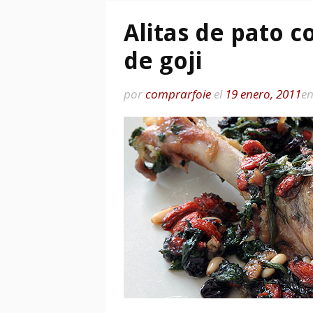
Alitas de pato c
de goji
por
comprarfoie
el
19 enero, 2011
e