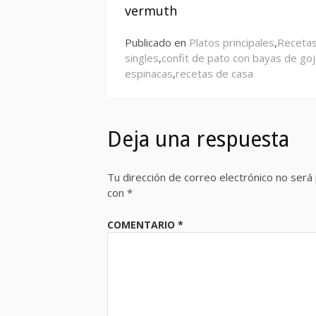
leyendo
vermuth
Publicado en
Platos principales
,
Recetas
singles
,
confit de pato con bayas de goj
espinacas
,
recetas de casa
Deja una respuesta
Tu dirección de correo electrónico no será 
con
*
COMENTARIO
*