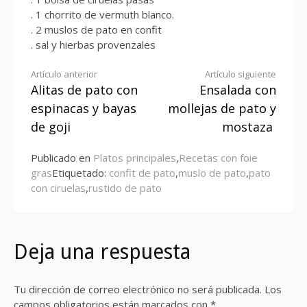
. 1 chorrito de vermuth blanco.
. 2 muslos de pato en confit
. sal y hierbas provenzales
Seguir
Artículo anterior
Artículo siguiente
Alitas de pato con
Ensalada con
leyendo
espinacas y bayas
mollejas de pato y
de goji
mostaza
Publicado en
Platos principales
,
Recetas con foie
gras
Etiquetado:
confit de pato
,
muslo de pato
,
pato
con ciruelas
,
rustido de pato
Deja una respuesta
Tu dirección de correo electrónico no será publicada.
Los
campos obligatorios están marcados con
*