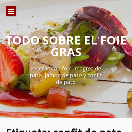
Ir
al
contenido
TODO SOBRE EL FOIE
GRAS
recetas con foie, magret de
pato, jamón de pato y confit
de pato