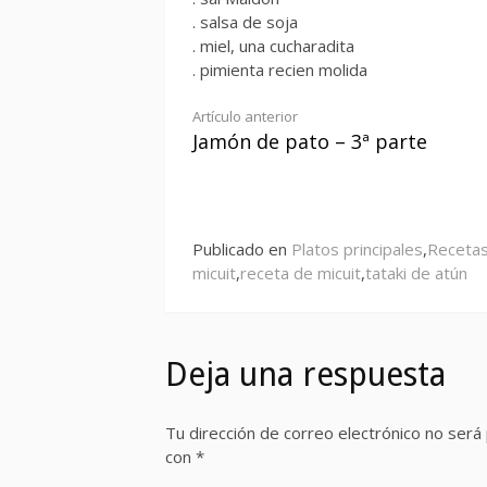
. salsa de soja
. miel, una cucharadita
. pimienta recien molida
Seguir
Artículo anterior
Jamón de pato – 3ª parte
leyendo
Publicado en
Platos principales
,
Recetas
micuit
,
receta de micuit
,
tataki de atún
Deja una respuesta
Tu dirección de correo electrónico no será 
con
*