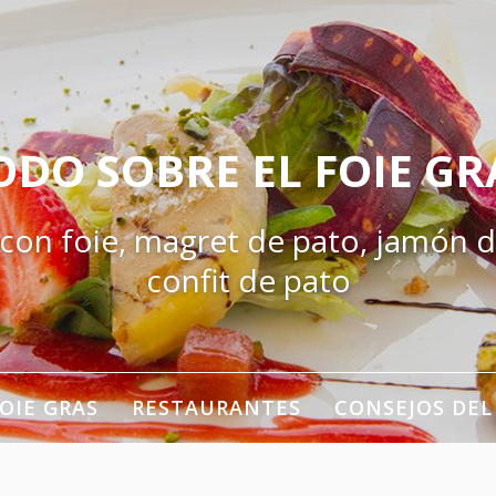
ODO SOBRE EL FOIE GR
 con foie, magret de pato, jamón d
confit de pato
OIE GRAS
RESTAURANTES
CONSEJOS DEL