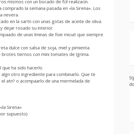
s mismos con un bocado de fcil realizacin.
 comprado la semana pasada en «la Sirena». Los
la nevera.
cado en la sartn con unas gotas de aceite de oliva.
y dejar rosado su interior.
ompaado de unas lminas de foie micuit que siempre
ta dulce con salsa de soja, miel y pimienta.
 brotes tiernos con mini tomates de lgrima.
l que ha sido hacerlo.
 algn otro ingrediente para combinarlo. Que te
Sí
 el atn? o acompaarlo de una mermelada de
do
«la Sirena»
por supuesto)