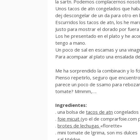
la sartn. Podemos complacernos nosotro
Unos tacos de atn congelados que haba
dej descongelar de un da para otro en 
Escurridos los tacos de atn, los he mar
Justo para mostrar el dorado por fuera 
Los he presentado en el plato y he ac
tengo a mano.
Un poco de sal en escamas y una vinagre
Para acompaar al plato una ensalada de
Me ha sorprendido la combinacin y lo fci
Pienso repetirlo, seguro que encuentro
parece un poco de ssamo para rebozar
tomate? Mmmm,….
Ingredientes:
. una bolsa de
tacos de atn
congelados 
.
foie micuit
(yo el de comprarfoie.com 
.
brotes de lechugas
«florette»
. mini tomate de lgrima, son ms dulces
. sal Maldon