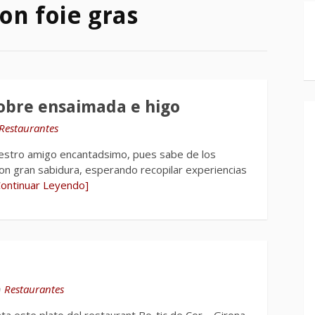
on foie gras
sobre ensaimada e higo
Restaurantes
stro amigo encantadsimo, pues sabe de los
on gran sabidura, esperando recopilar experiencias
Continuar Leyendo]
n
Restaurantes
 este plato del restaurant Bo-tic de Cor – Girona