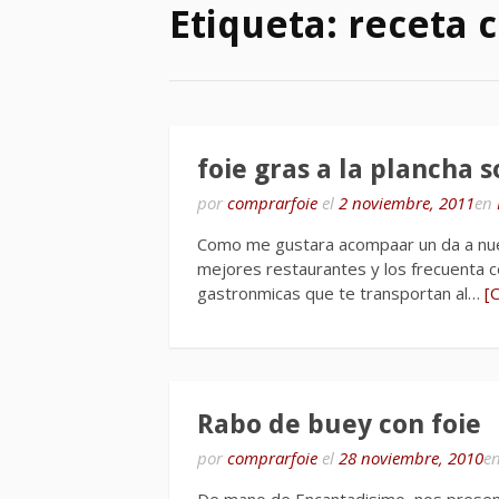
Etiqueta:
receta c
foie gras a la plancha 
por
comprarfoie
el
2 noviembre, 2011
en
Como me gustara acompaar un da a nue
mejores restaurantes y los frecuenta c
gastronmicas que te transportan al…
[
Rabo de buey con foie
por
comprarfoie
el
28 noviembre, 2010
e
De mano de Encantadisimo, nos presenta