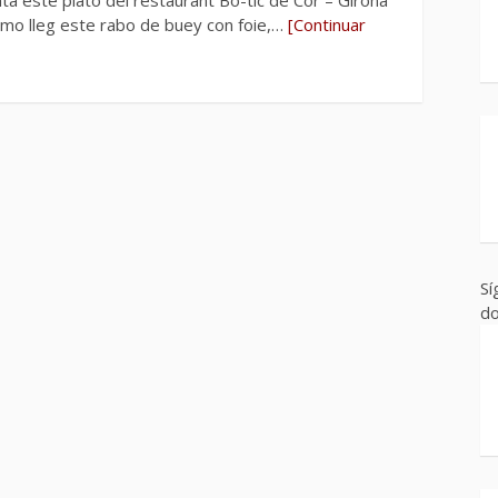
ltimo lleg este rabo de buey con foie,…
[Continuar
Sí
do