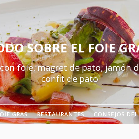
ODO SOBRE EL FOIE GR
 con foie, magret de pato, jamón d
confit de pato
OIE GRAS
RESTAURANTES
CONSEJOS DEL