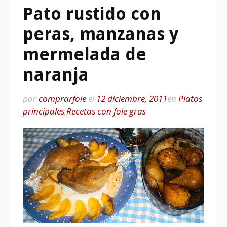
Pato rustido con
peras, manzanas y
mermelada de
naranja
por
comprarfoie
el
12 diciembre, 2011
en
Platos
principales
,
Recetas con foie gras