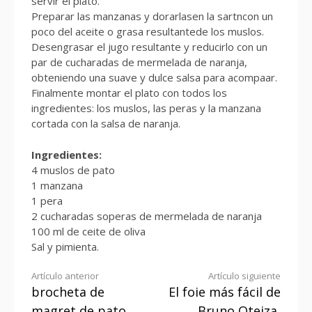
servir el plato.
Preparar las manzanas y dorarlasen la sartncon un
poco del aceite o grasa resultantede los muslos.
Desengrasar el jugo resultante y reducirlo con un
par de cucharadas de mermelada de naranja,
obteniendo una suave y dulce salsa para acompaar.
Finalmente montar el plato con todos los
ingredientes: los muslos, las peras y la manzana
cortada con la salsa de naranja.
Ingredientes:
4 muslos de pato
1 manzana
1 pera
2 cucharadas soperas de mermelada de naranja
100 ml de ceite de oliva
Sal y pimienta.
Seguir
Artículo anterior
Artículo siguiente
brocheta de
El foie más fácil de
leyendo
magret de pato
Bruno Oteiza