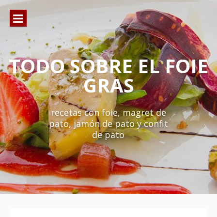
Ir
al
contenido
TODO SOBRE EL FOIE
GRAS
recetas con foie, magret de
pato, jamón de pato y confit
de pato