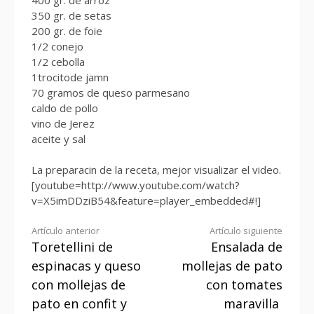
350 gr. de setas
200 gr. de foie
1/2 conejo
1/2 cebolla
1trocitode jamn
70 gramos de queso parmesano
caldo de pollo
vino de Jerez
aceite y sal
La preparacin de la receta, mejor visualizar el video.
[youtube=http://www.youtube.com/watch?
v=X5imDDziB54&feature=player_embedded#!]
Seguir
Artículo anterior
Artículo siguiente
Toretellini de
Ensalada de
leyendo
espinacas y queso
mollejas de pato
con mollejas de
con tomates
pato en confit y
maravilla