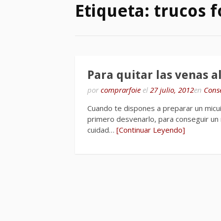
Etiqueta:
trucos f
Para quitar las venas a
por
comprarfoie
el
27 julio, 2012
en
Conse
Cuando te dispones a preparar un micu
primero desvenarlo, para conseguir un r
cuidad…
[Continuar Leyendo]