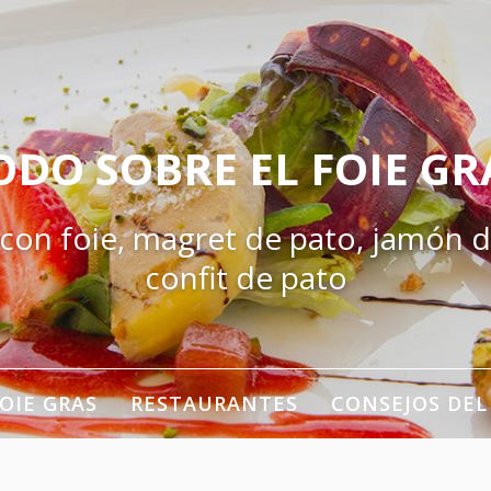
ODO SOBRE EL FOIE GR
 con foie, magret de pato, jamón d
confit de pato
OIE GRAS
RESTAURANTES
CONSEJOS DEL