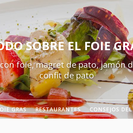
ODO SOBRE EL FOIE GR
 con foie, magret de pato, jamón d
confit de pato
OIE GRAS
RESTAURANTES
CONSEJOS DEL