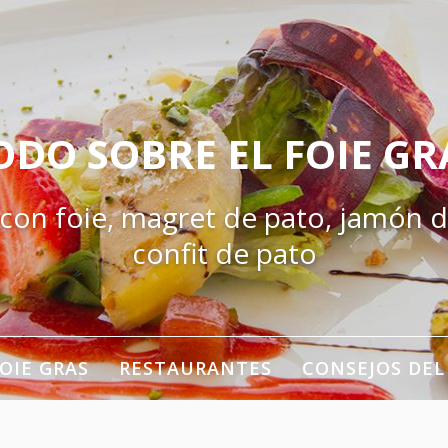
ODO SOBRE EL FOIE GR
 con foie, magret de pato, jamón d
confit de pato
OIE GRAS
RESTAURANTES
CONSEJOS DEL