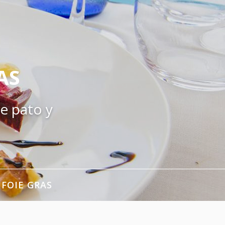
AS
e pato y
 FOIE GRAS