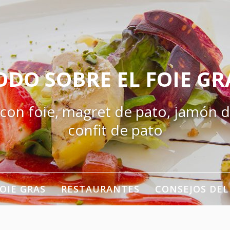
ODO SOBRE EL FOIE GR
 con foie, magret de pato, jamón d
confit de pato
OIE GRAS
RESTAURANTES
CONSEJOS DEL