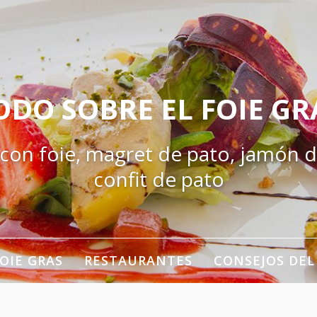
ODO SOBRE EL FOIE GR
 con foie, magret de pato, jamón d
confit de pato
OIE GRAS
RESTAURANTES
CONSEJOS DEL