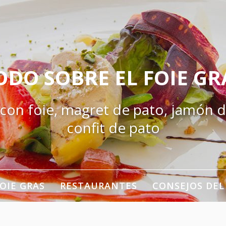
ODO SOBRE EL FOIE GR
 con foie, magret de pato, jamón d
confit de pato
OIE GRAS
RESTAURANTES
CONSEJOS DEL