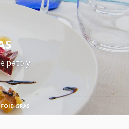
AS
e pato y
 FOIE GRAS