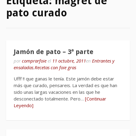
Etiqueta:
magret de
pato curado
Jamón de pato – 3ª parte
por
comprarfoie
el
11 octubre, 2011
en
Entrantes y
ensaladas
,
Recetas con foie gras
Ufff !! que ganas le tenía. Este jamón debe estar
más que curado, pensareis. La verdad es que han
sido unas largas vacaciones en las que he
desconectado totalmente. Pero…
[Continuar
Leyendo]