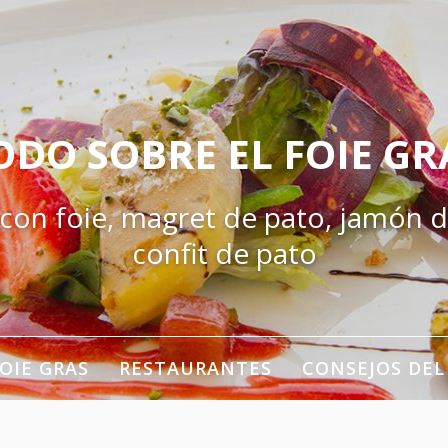
ODO SOBRE EL FOIE GR
 con foie, magret de pato, jamón d
confit de pato
OIE GRAS
RESTAURANTES
CONSEJOS DEL