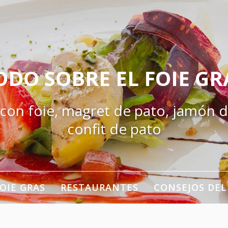
ODO SOBRE EL FOIE GR
 con foie, magret de pato, jamón d
confit de pato
OIE GRAS
RESTAURANTES
CONSEJOS DEL