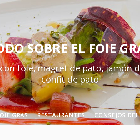
ODO SOBRE EL FOIE GR
 con foie, magret de pato, jamón d
confit de pato
OIE GRAS
RESTAURANTES
CONSEJOS DEL