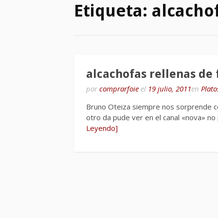
Etiqueta:
alcacho
alcachofas rellenas de 
por
comprarfoie
el
19 julio, 2011
en
Plato
Bruno Oteiza siempre nos sorprende con
otro da pude ver en el canal «nova» n
Leyendo]